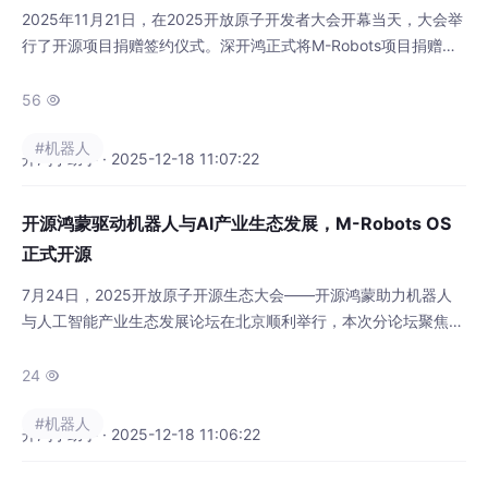
2025年11月21日，在2025开放原子开发者大会开幕当天，大会举
行了开源项目捐赠签约仪式。深开鸿正式将M-Robots项目捐赠给
开放原子开源基金会，标志着这一推动机器人操作系统统一化、开
源化的关键项目进入社区共建共治的新阶段，为机器人产业的生态
56

融合与智能协同注入新动能。 M-Robots开源项目由开放原子开源
#机器人
基金会孵化、深开鸿牵头发起，旨在以开源共建的方式打造基于开
开鸿小助手 · 2025-12-18 11:07:22
源鸿蒙的统一机器人操作系
开源鸿蒙驱动机器人与AI产业生态发展，M-Robots OS
正式开源
7月24日，2025开放原子开源生态大会——开源鸿蒙助力机器人
与人工智能产业生态发展论坛在北京顺利举行，本次分论坛聚焦机
器人和人工智能产业生态发展，探讨开源鸿蒙带来的新合作模式与
商业机遇。同时通过M-Robots OS项目发布仪式等重要环节，汇
24

聚全球开发者智慧，全力打造机器人领域的新生态，促进产业链上
#机器人
下游企业的协同创新发展。 开放原子开源基金会理事长程晓明 程
开鸿小助手 · 2025-12-18 11:06:22
晓明在致辞中表示，M-Robo