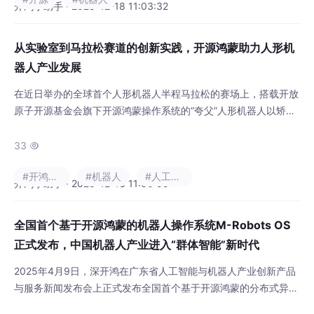
协同难题 机器人行业正面临两大关键挑战：一方面，传统通用操
开鸿小助手 · 2025-12-18 11:03:32
作系统难以满足实时性要求
从实验室到马拉松赛道的创新实践，开源鸿蒙助力人形机
器人产业发展
在近日举办的全球首个人形机器人半程马拉松的赛场上，搭载开放
原子开源基金会旗下开源鸿蒙操作系统的“夸父”人形机器人以矫健
的身姿参赛引发广泛关注。 这款由深圳开鸿数字产业发展有限公
司（简称“深开鸿”）与乐聚(深圳)机器人技术有限公司（简称“乐
33

聚”）联合打造的创新产品，不仅实现了国产人形机器人运动算法
#开鸿Developer社区
#机器人
#人工智能
的实战验证，更成为开源鸿蒙操作系统在人形机器人领域的一次创
开鸿小助手 · 2025-12-18 11:00:55
新实践。 “夸父”机器人：开源鸿蒙赋
全国首个基于开源鸿蒙的机器人操作系统M-Robots OS
正式发布，中国机器人产业进入“群体智能”新时代
2025年4月9日，深开鸿在广东省人工智能与机器人产业创新产品
与服务新闻发布会上正式发布全国首个基于开源鸿蒙的分布式异构
多机协同机器人操作系统——M-Robots OS（Multi-Robots OS）