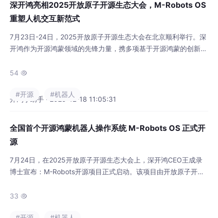
深开鸿亮相2025开放原子开源生态大会，M-Robots OS
重塑人机交互新范式
7月23日-24日，2025开放原子开源生态大会在北京顺利举行。深
开鸿作为开源鸿蒙领域的先锋力量，携多项基于开源鸿蒙的创新成
果亮相。基于开源鸿蒙的全国首个分布式异构多机协同机器人操作
系统M-Robots OS正式开源，并在展区现场展示多种典型落地场
54

景，开鸿Bot系列、开鸿“驭”系列产品也引起生态伙伴和开发者的
#开源
#机器人
高度关注，为开源鸿蒙生态注入新动能。 M-Robots OS 正式开源
开鸿小助手 · 2025-12-18 11:05:31
大会期间，由深
全国首个开源鸿蒙机器人操作系统 M-Robots OS 正式开
源
7月24日，在2025开放原子开源生态大会上，深开鸿CEO王成录
博士宣布：M-Robots开源项目正式启动。该项目由开放原子开源
基金会孵化、深开鸿牵头发起，旨在以开源共建的方式打造基于开
源鸿蒙的统一机器人操作系统M-Robots OS，推动机器人行业生
33

态融合、能力复用、智能协同。 构建机器人共通语言，解决产业
#开源
#机器人