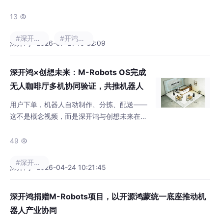
深开鸿携技术创新、标杆案例、生态共建、人
才培育四大维度成果全栈亮相，从主论坛荣誉
13

授牌、分论坛技术分享，到创新成果展区，全
#深开鸿技术支持
#开鸿技术支持专区
方位展现深开鸿在开源鸿蒙生态中的引领力与
深开鸿 · 2026-07-21 10:32:09
产业赋能实力。 大会主论坛现场深度解读开源
鸿蒙 6.x 版本特性、预发布 6.1 LTS 版本，并
深开鸿×创想未来：M-Robots OS完成
对生态核心贡献企业及优秀个人开发者予以致
无人咖啡厅多机协同验证，共推机器人
谢。作为开源鸿
“群体智能”应用落地
用户下单，机器人自动制作、分拣、配送——
这不是概念视频，而是深开鸿与创想未来在深
圳真实完成的无人咖啡厅多机协同验证。近
日，在创想未来研发中心，双方基于开源鸿蒙
49

机器人操作系统M-Robots OS，在内部测试环
#深开鸿技术支持
境中成功跑通了一套完整的无人服务闭环，为
深开鸿 · 2026-04-24 10:21:45
复杂服务场景探索系统化解决路径。 本次为面
向实际应用需求的技术验证，而非正式产品发
深开鸿捐赠M-Robots项目，以开源鸿蒙统一底座推动机
布。M-Robots OS作为底层系统平台，负责设
器人产业协同
备接入、通信与协同调