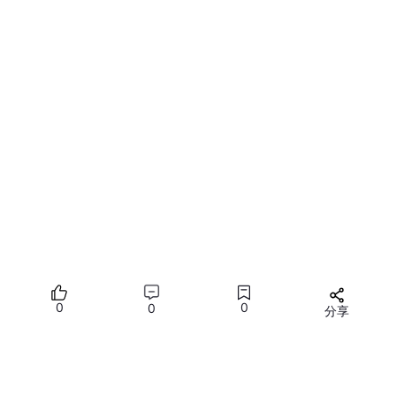
级稳健” 为梯，全力向更高级的数据量化管理、优化管理层级迸
发。公司将不断夯实数据资产应用根基，以高质量的数据能力赋能
研发与智联生态，持续为国家的关键基础设施建设提供更安全、更
优质、更智慧的开鸿操作系统核心服务，在 “数字中国” 的浪潮中
展现开源鸿蒙生态平台的卓越担当。
0
0
0
分享
所有评论(0)
您需要
登录
才能发言