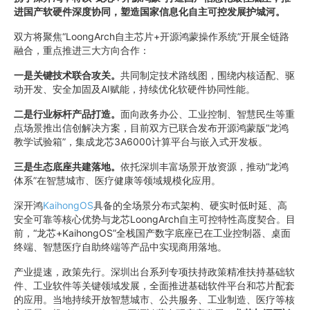
进国产软硬件深度协同，塑造国家信息化自主可控发展护城河。
双方将聚焦“LoongArch自主芯片+开源鸿蒙操作系统”开展全链路
融合，重点推进三大方向合作：
一是关键技术联合攻关。
共同制定技术路线图，围绕内核适配、驱
动开发、安全加固及AI赋能，持续优化软硬件协同性能。
二是行业标杆产品打造。
面向政务办公、工业控制、智慧民生等重
点场景推出信创解决方案，目前双方已联合发布开源鸿蒙版“龙鸿
教学试验箱”，集成龙芯3A6000计算平台与嵌入式开发板。
三是生态底座共建落地。
依托深圳丰富场景开放资源，推动“龙鸿
体系”在智慧城市、医疗健康等领域规模化应用。
深开鸿
KaihongOS
具备的全场景分布式架构、硬实时低时延、高
安全可靠等核心优势与龙芯LoongArch自主可控特性高度契合。目
前，“龙芯+KaihongOS”全栈国产数字底座已在工业控制器、桌面
终端、智慧医疗自助终端等产品中实现商用落地。
产业提速，政策先行。深圳出台系列专项扶持政策精准扶持基础软
件、工业软件等关键领域发展，全面推进基础软件平台和芯片配套
的应用。当地持续开放智慧城市、公共服务、工业制造、医疗等核