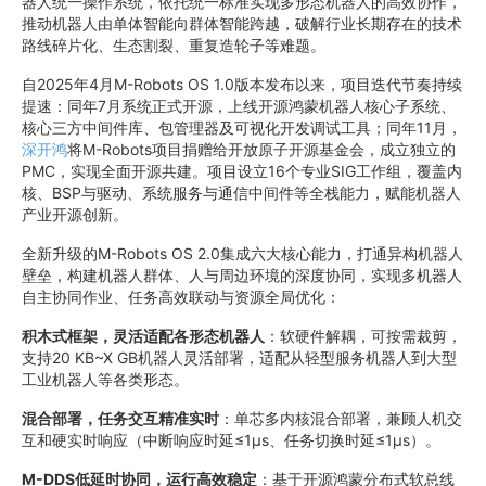
器人统一操作系统，依托统一标准实现多形态机器人的高效协作，
推动机器人由单体智能向群体智能跨越，破解行业长期存在的技术
路线碎片化、生态割裂、重复造轮子等难题。
自2025年4月M-Robots OS 1.0版本发布以来，项目迭代节奏持续
提速：同年7月系统正式开源，上线开源鸿蒙机器人核心子系统、
核心三方中间件库、包管理器及可视化开发调试工具；同年11月，
深开鸿
将M-Robots项目捐赠给开放原子开源基金会，成立独立的
PMC，实现全面开源共建。项目设立16个专业SIG工作组，覆盖内
核、BSP与驱动、系统服务与通信中间件等全栈能力，赋能机器人
产业开源创新。
全新升级的M-Robots OS 2.0集成六大核心能力，打通异构机器人
壁垒，构建机器人群体、人与周边环境的深度协同，实现多机器人
自主协同作业、任务高效联动与资源全局优化：
积木式框架，灵活适配各形态机器人
：软硬件解耦，可按需裁剪，
支持20 KB~X GB机器人灵活部署，适配从轻型服务机器人到大型
工业机器人等各类形态。
混合部署，任务交互精准实时
：单芯多内核混合部署，兼顾人机交
互和硬实时响应（中断响应时延≤1μs、任务切换时延≤1μs）。
M-DDS低延时协同，运行高效稳定
：基于开源鸿蒙分布式软总线