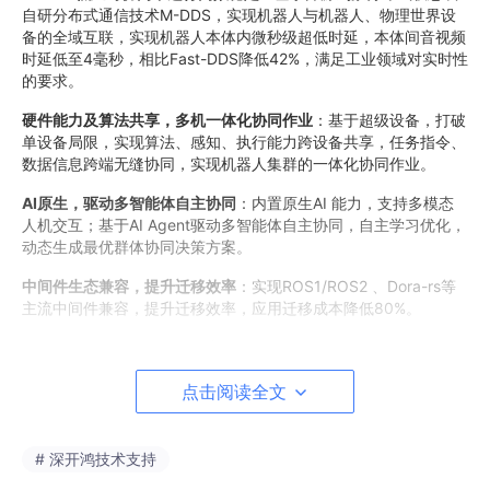
自研分布式通信技术M-DDS，实现机器人与机器人、物理世界设
备的全域互联，实现机器人本体内微秒级超低时延，本体间音视频
时延低至4毫秒，相比Fast-DDS降低42%，满足工业领域对实时性
的要求。
硬件能力及算法共享，多机一体化协同作业
：基于超级设备，打破
单设备局限，实现算法、感知、执行能力跨设备共享，任务指令、
数据信息跨端无缝协同，实现机器人集群的一体化协同作业。
AI原生，驱动多智能体自主协同
：内置原生AI 能力，支持多模态
人机交互；基于AI Agent驱动多智能体自主协同，自主学习优化，
动态生成最优群体协同决策方案。
中间件生态兼容，提升迁移效率
：实现ROS1/ROS2 、Dora-rs等
主流中间件兼容，提升迁移效率，应用迁移成本降低80%。
本次大会上，地瓜机器人、赛特智能、创想未来、德壹医疗等多家
前沿企业，集中分享并在展区展示了基于M-Robots OS的产品，
点击阅读全文
涵盖芯片、联创产品、教育机器人及智慧康养机器人等多个领域，
充分展现基于M-Robots OS生态落地成果。
地瓜机器人：新一代国产机器人算力底座RDK S100将深度结合M-
# 深开鸿技术支持
Robots OS，共同构建M-Robots OS+RDK的国产机器人标准软硬