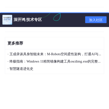
件底座，推动产业从“硬件集成”向“AI Native”范式升级。
赛特智能：完成M-Robots OS无人清洁车全链路适配，交互系统
全面完成开源鸿蒙化改造，将持续推进自动驾驶系统的开源鸿蒙化
深开鸿 技术专区
加入社区
适配落地。
更多推荐
·
王成录谈具身智能未来：M-Robots空间柔性架构，打通AI与机器人落地壁垒
·
终极指南：Windows 11精简镜像构建工具oscdimg.exe的完整配置与故障排除
·
智慧隧道进化史
创想未来：基于M-Robots OS 打造首款“纯国产化”的开源鸿蒙复
合机器人狮子座 LEO-H；联合打造课程与实训方案，落地无人咖