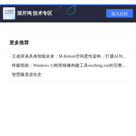
单台MySQL的读写性能
深开鸿 技术专区
加入社区
四、数据库批量生成ID
是对上面
数据库自增ID
的改进，一次按需批量生成多个ID，每次生
成都需要访问数据库，将数据库修改为最大的ID值，并在内存中记
录当前值及最大值。
更多推荐
优点：避免了每次生成ID都要访问数据库并带来压力，提高性能
缺点：属于本地生成策略，存在单点故障，服务重启造成ID不连续
·
王成录谈具身智能未来：M-Robots空间柔性架构，打通AI与机器人落地壁垒
·
五、Redis生成ID
终极指南：Windows 11精简镜像构建工具oscdimg.exe的完整配置与故障排除
·
智慧隧道进化史
Redis的所有命令操作都是单线程的，本身提供像 incr 和 increby
这样的自增原子命令，所以能保证生成的 ID 肯定是唯一有序的。
优点：不依赖于数据库，灵活方便，且性能优于数据库；数字ID天
然排序，对分页或者需要排序的结果很有帮助。
缺点：如果系统中没有Redis，还需要引入新的组件，增加系统复
杂度。
考虑到单点的性能瓶颈，可以使用 Redis 集群来获取更高的吞吐
量。假如一个集群中有5台Redis。可以初始化每台 Redis 的值分