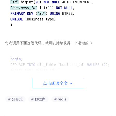
`id`
 bigint(
20
) 
NOT
NULL
`business_id`
 int(
11
) 
NOT
NULL
PRIMARY
KEY
 (
`id`
) 
USING
UNIQUE
 (business_type)

每次调用下面这段代码，就可以持续获得一个递增的ID
begin
;

REPLACE 
INTO
 uid_table (business_id) 
VALUES
 (
2
SELECT
commit
点击阅读全文
replace into是每次删除原来相同的数据，同时加1条，就能保证我
# 分布式
# 数据库
# redis
们每次得到的就是一个自增的ID
优点：数据库生成的ID绝对有序，高可用实现方式简单
缺点：需要独立部署数据库实例，成本高，ID发号性能瓶颈限制在