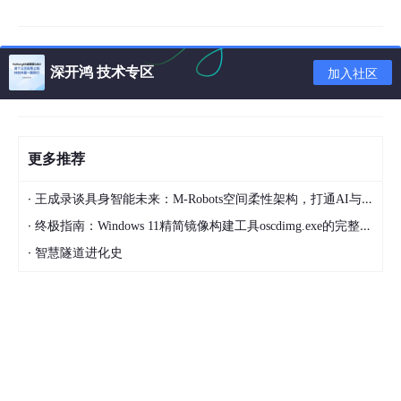
深开鸿 技术专区
加入社区
更多推荐
·
王成录谈具身智能未来：M-Robots空间柔性架构，打通AI与机器人落地壁垒
·
终极指南：Windows 11精简镜像构建工具oscdimg.exe的完整配置与故障排除
·
智慧隧道进化史
2.Web 页面添加主机，关联模板
点击左边菜单栏【配置】中的【主机】，点击【创建主机】