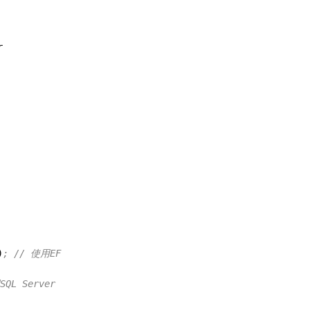
  
r   
)
; // 使用EF  
SQL Server  