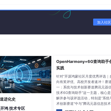
加入社区
pository
OpenHarmony+6G查询助手
xt; 
//ef 订单上下文  
实践
ublisher;
//cap 消息发布者  
针对“开源鸿蒙社区月度优秀评选｜
 context, ICapPublisher capPublisher
)
向有奖评优、高校开发者速冲！赛
一：系统与技术创新赛道腾讯元器
技术6G查询助手”这一主题，核心是
r;  

解并参与该评选活动，特别是“系统
道进化史
术创新赛道”中与“腾讯元器信息技术
开鸿 技术专区
查询助手”相关的项目。以下是如何