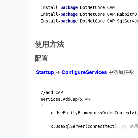
Install-
package
DotNetCore.CAP   
Install-
package
DotNetCore.CAP.RabbitMQ
Install-
package
DotNetCore.CAP.SqlServe
使用方法
配置
Startup
->
ConfigureServices
中添加服务:
//add CAP  

services.AddCap(x 
=
>  

{  

    x.UseEntityFramework<OrderContext>(
    x.UseSqlServer(connecttext)
; // 使用