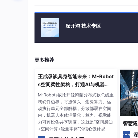
代码
订单系统的消息发布者:
深开鸿 技术专区
public
interface
IOrderRepository
{  

bool
CreateOrder
(
Order order
)
;  

}  

更多推荐
public
class
OrderRepository
 : 
IOrderRe
{  

王成录谈具身智能未来：M-Robot
public
readonly
 OrderContext _conte
s空间柔性架构，打通AI与机器人
public
readonly
 ICapPublisher _capP
落地壁垒
M-Robots依托开源鸿蒙分布式软总线重
public
OrderRepository
(
OrderContext
构硬件边界，将摄像头、边缘算力、运
    {  

动执行单元全部解耦，分散部署在空间
this
._context = context;  

内，机器人本体轻量化，算力、视觉能
this
._capPublisher = capPublishe
力可跨设备共享调度，这就是“空间感知
智慧隧
    }  

+空间计算+轻量本体”的核心设计思
深
路。在人才培育层面，王成录强调开发