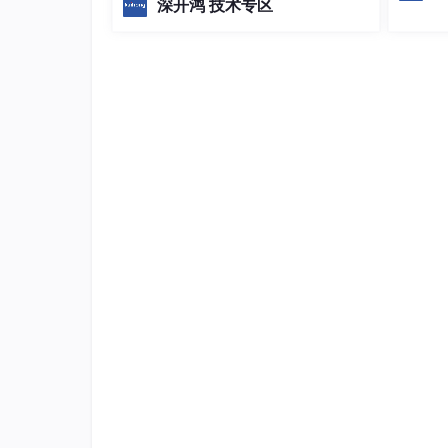
深开鸿 技术专区
public
bool
CreateOrder
(
Order order
者是生态原点，社区联动全国高校、青
    {  

少年机器人赛事、AIY黑客松，持续挖掘
using
 (
var
 trans = _context.Dat
深耕具身智能的青年开发者，通过Issu
        {  

e、PR、线下沙龙、K-Star激励计划，
var
 orderEntity = 
new
 Order(
            {  

                OrderTime = order.OrderT
            };  

            _context.Orders.Add(orderEnt
            _context.SaveChanges();  

            _capPublisher.Publish(
"czhs
            trans.Commit();  

        }  

return
true
;  

    }  
