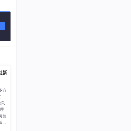
创新
多方
道
信息
理
与技
6G
基于