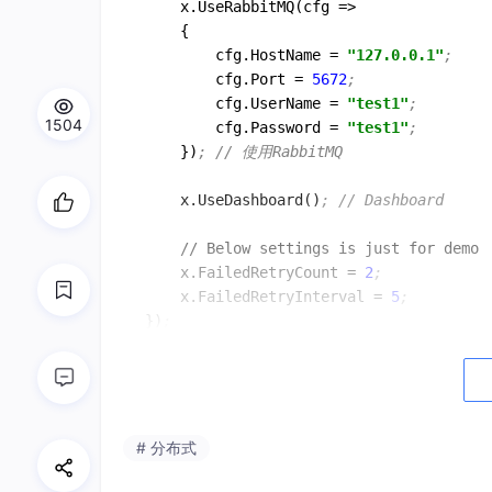
    x.UseRabbitMQ(cfg 
=
>  

    {  

        cfg.HostName 
=
"127.0.0.1"
;  
        cfg.Port 
=
5672
;  
        cfg.UserName 
=
"test1"
;  
1504
        cfg.Password 
=
"test1"
;  
    })
; // 使用RabbitMQ  
    x.UseDashboard()
; // Dashboard  
    // Below settings is just for demo  
    x.FailedRetryCount 
=
2
;  
    x.FailedRetryInterval 
=
5
;  
})
;  
案例
# 分布式
模仿订单系统下单成功后，推送后续消息到各个