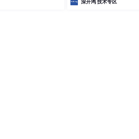
深开鸿 技术专区
)
开源鸿蒙（OpenHarmony）进行
与技术创新的关键路径和示例。
abase.BeginTransaction())  

)  

ime  

ity);  

oft.services.order.create"
, orderEntity);  
